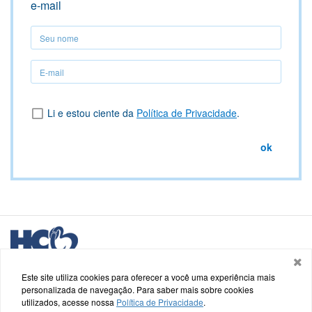
e-mail
Seu
nome
Seu
nome
Li e estou ciente da
Política de Privacidade
.
ok
Logo
HCB
Hospital de Caridade e Beneficência - HCB
Saldanha Marinho, nº 48, Centro - Cachoeira do Sul - RS
Este site utiliza cookies para oferecer a você uma experiência mais
personalizada de navegação. Para saber mais sobre cookies
utilizados, acesse nossa
Política de Privacidade
.
Termos de uso e Política de Privacidade