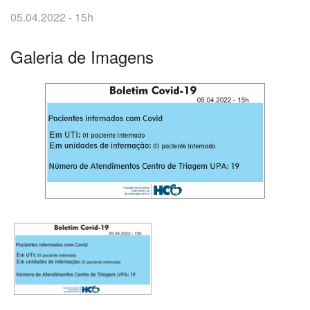
05.04.2022 - 15h
Galeria de Imagens
O
que
você
procura?