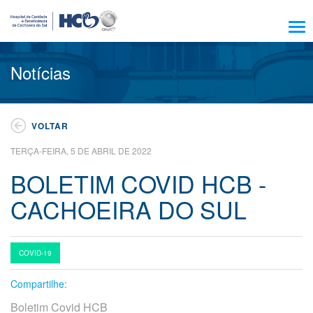
Sobre Nós
Notícias
Amigo HCB
Notícias
VOLTAR
Trabalhe Conosco
TERÇA-FEIRA, 5 DE ABRIL DE 2022
Residência, Ensino e Pesquisa
BOLETIM COVID HCB -
Nossos Serviços
CACHOEIRA DO SUL
Encontre seu médico
Pacientes e Visitantes
Atendimento
COVID-19
Compartilhe:
Escola HCB
Boletim Covid HCB
Resultado de exames