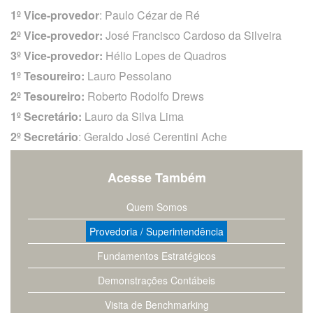
1º Vice-provedor
: Paulo Cézar de Ré
2º Vice-provedor:
José Francisco Cardoso da Silveira
3º Vice-provedor:
Hélio Lopes de Quadros
O
1º Tesoureiro:
Lauro Pessolano
que
você
2º Tesoureiro:
Roberto Rodolfo Drews
procura?
1º Secretário:
Lauro da Silva Lima
2º Secretário
: Geraldo José Cerentini Ache
Acesse Também
Quem Somos
Provedoria / Superintendência
Fundamentos Estratégicos
Demonstrações Contábeis
Visita de Benchmarking