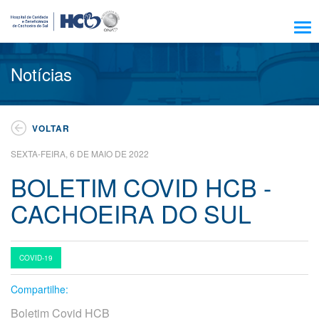
Sobre Nós
Notícias
Amigo HCB
Notícias
VOLTAR
Trabalhe Conosco
SEXTA-FEIRA, 6 DE MAIO DE 2022
Residência, Ensino e Pesquisa
BOLETIM COVID HCB -
Nossos Serviços
CACHOEIRA DO SUL
Encontre seu médico
Pacientes e Visitantes
Atendimento
COVID-19
Compartilhe:
Escola HCB
Boletim Covid HCB
Resultado de exames