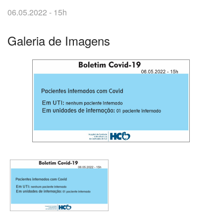
06.05.2022 - 15h
Galeria de Imagens
O
que
você
procura?