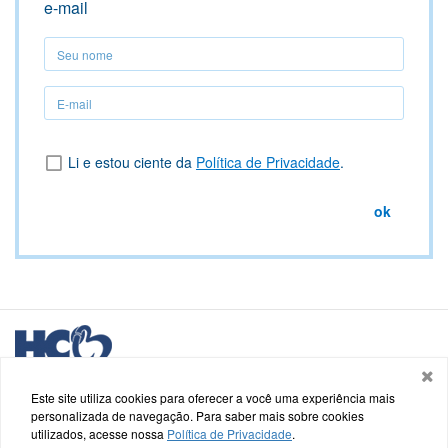
e-mail
Seu
nome
Seu
nome
Li e estou ciente da
Política de Privacidade
.
ok
Logo
HCB
Hospital de Caridade e Beneficência - HCB
Saldanha Marinho, nº 48, Centro - Cachoeira do Sul - RS
Este site utiliza cookies para oferecer a você uma experiência mais
personalizada de navegação. Para saber mais sobre cookies
utilizados, acesse nossa
Política de Privacidade
.
Termos de uso e Política de Privacidade