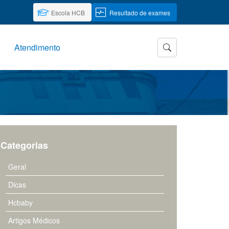
Escola HCB
Resultado de exames
Atendimento
Categorias
Geral
Dicas
Hcbaby
Artigos Médicos