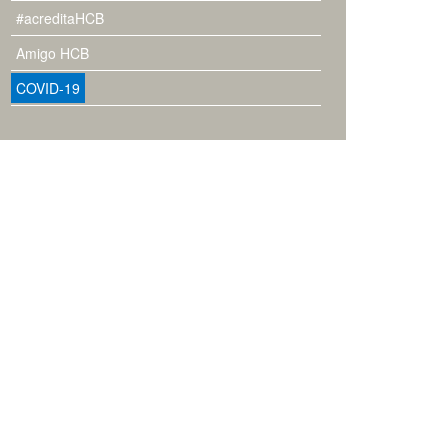
#acreditaHCB
Amigo HCB
COVID-19