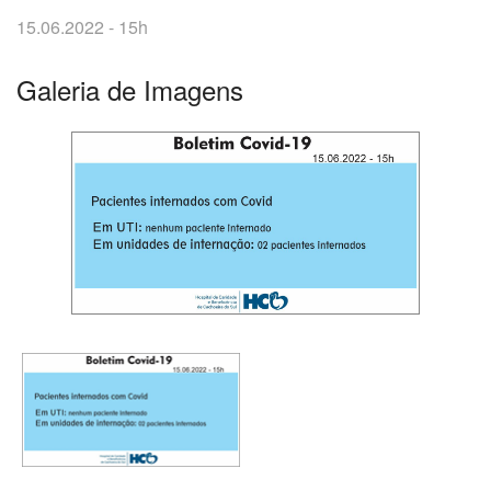
15.06.2022 - 15h
Galeria de Imagens
O
que
você
procura?