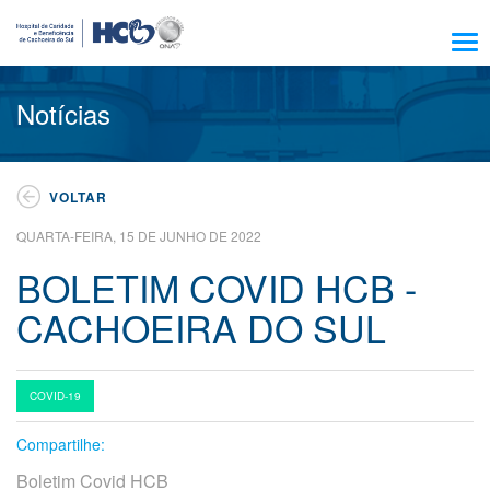
Sobre Nós
Notícias
Amigo HCB
Notícias
VOLTAR
Trabalhe Conosco
QUARTA-FEIRA, 15 DE JUNHO DE 2022
Residência, Ensino e Pesquisa
BOLETIM COVID HCB -
Nossos Serviços
CACHOEIRA DO SUL
Encontre seu médico
Pacientes e Visitantes
Atendimento
COVID-19
Compartilhe:
Escola HCB
Boletim Covid HCB
Resultado de exames