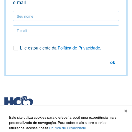
e-mail
Seu
nome
Seu
nome
Li e estou ciente da
Política de Privacidade
.
ok
Logo
HCB
Hospital de Caridade e Beneficência - HCB
Saldanha Marinho, nº 48, Centro - Cachoeira do Sul - RS
Este site utiliza cookies para oferecer a você uma experiência mais
personalizada de navegação. Para saber mais sobre cookies
utilizados, acesse nossa
Política de Privacidade
.
Termos de uso e Política de Privacidade