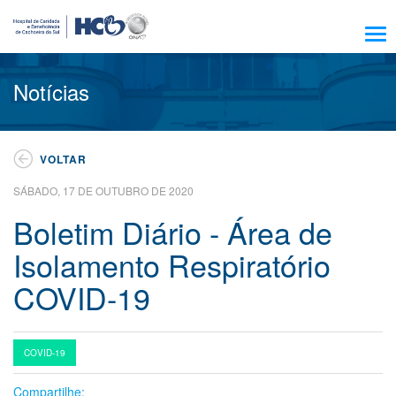
Sobre Nós
Notícias
Amigo HCB
Notícias
VOLTAR
Trabalhe Conosco
SÁBADO, 17 DE OUTUBRO DE 2020
Residência, Ensino e Pesquisa
Boletim Diário - Área de
Nossos Serviços
Isolamento Respiratório
Encontre seu médico
COVID-19
Pacientes e Visitantes
Atendimento
COVID-19
Escola HCB
Compartilhe:
Resultado de exames