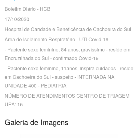
Boletim Diário - HCB
17/10/2020
Hospital de Caridade e Beneficência de Cachoeira do Sul
O
que
Área de Isolamento Respiratório - UTI Covid-19
você
procura?
- Paciente sexo feminino, 84 anos, gravíssimo - reside em
Encruzilhada do Sul - confirmado Covid-19
- Paciente sexo feminino, 11anos, inspira cuidados - reside
em Cachoeira do Sul - suspeito - INTERNADA NA
UNIDADE 400 - PEDIATRIA
NÚMERO DE ATENDIMENTOS CENTRO DE TRIAGEM
UPA: 15
Galeria de Imagens