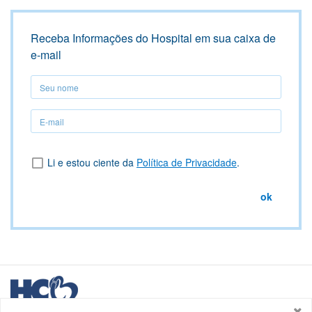
Receba Informações do Hospital em sua caixa de
e-mail
Seu
nome
Seu
nome
Li e estou ciente da
Política de Privacidade
.
ok
Logo
HCB
Hospital de Caridade e Beneficência - HCB