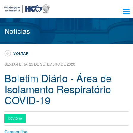
Sobre Nós
Notícias
Amigo HCB
Notícias
VOLTAR
Trabalhe Conosco
SEXTA-FEIRA, 25 DE SETEMBRO DE 2020
Residência, Ensino e Pesquisa
Boletim Diário - Área de
Nossos Serviços
Isolamento Respiratório
Encontre seu médico
COVID-19
Pacientes e Visitantes
Atendimento
COVID-19
Escola HCB
Compartilhe:
Resultado de exames