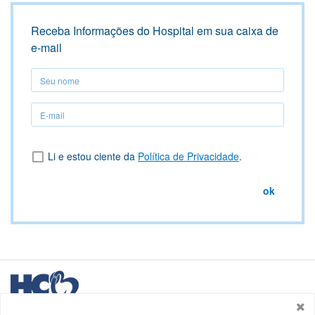
Receba Informações do Hospital em sua caixa de
e-mail
Seu
nome
Seu
nome
Li e estou ciente da
Política de Privacidade
.
ok
Logo
HCB
Hospital de Caridade e Beneficência - HCB