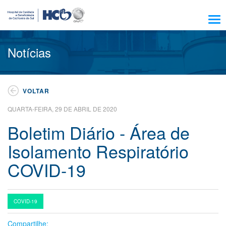
Sobre Nós
Notícias
Amigo HCB
Notícias
VOLTAR
Trabalhe Conosco
QUARTA-FEIRA, 29 DE ABRIL DE 2020
Residência, Ensino e Pesquisa
Boletim Diário - Área de
Nossos Serviços
Isolamento Respiratório
Encontre seu médico
COVID-19
Pacientes e Visitantes
Atendimento
COVID-19
Escola HCB
Compartilhe:
Resultado de exames