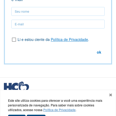
Seu
nome
Seu
nome
Li e estou ciente da
Política de Privacidade
.
ok
Logo
HCB
Hospital de Caridade e Beneficência - HCB
Saldanha Marinho, nº 48, Centro - Cachoeira do Sul - RS
Este site utiliza cookies para oferecer a você uma experiência mais
personalizada de navegação. Para saber mais sobre cookies
utilizados, acesse nossa
Política de Privacidade
.
Termos de uso e Política de Privacidade