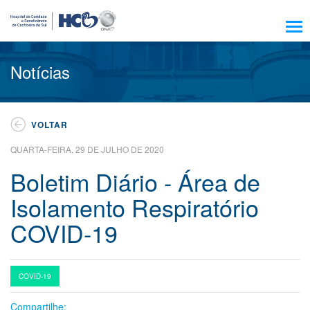
Sobre Nós
Notícias
Amigo HCB
Notícias
VOLTAR
Trabalhe Conosco
QUARTA-FEIRA, 29 DE JULHO DE 2020
Residência, Ensino e Pesquisa
Boletim Diário - Área de
Nossos Serviços
Isolamento Respiratório
Encontre seu médico
COVID-19
Pacientes e Visitantes
Atendimento
COVID-19
Escola HCB
Compartilhe:
Resultado de exames