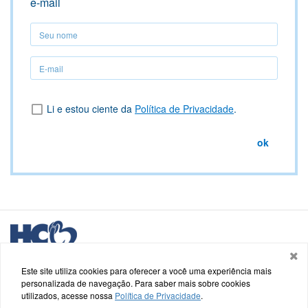
e-mail
Seu
nome
Seu
nome
Li e estou ciente da
Política de Privacidade
.
ok
Logo
HCB
Hospital de Caridade e Beneficência - HCB
Saldanha Marinho, nº 48, Centro - Cachoeira do Sul - RS
Este site utiliza cookies para oferecer a você uma experiência mais
personalizada de navegação. Para saber mais sobre cookies
utilizados, acesse nossa
Política de Privacidade
.
Termos de uso e Política de Privacidade