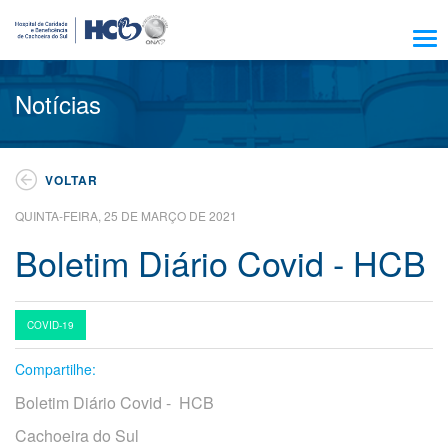
Sobre Nós
Notícias
Amigo HCB
Notícias
VOLTAR
Trabalhe Conosco
QUINTA-FEIRA, 25 DE MARÇO DE 2021
Residência, Ensino e Pesquisa
Boletim Diário Covid - HCB
Nossos Serviços
Encontre seu médico
COVID-19
Pacientes e Visitantes
Atendimento
Compartilhe:
Boletim Diário Covid - HCB
Escola HCB
Cachoeira do Sul
Resultado de exames