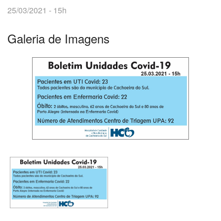
25/03/2021 - 15h
Galeria de Imagens
O
que
você
procura?