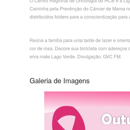
O Centro Regional de Oncologia do HCB e a Lig
Caminha pela Prevênção do Câncer de Mama no di
distribuídos folders para a conscientização par
Reúna a família para uma tarde de lazer e orient
cor de rosa. Decore sua bicicleta com adereços 
erva mate Lago Verde. Divulgação: GVC FM.
Galeria de Imagens