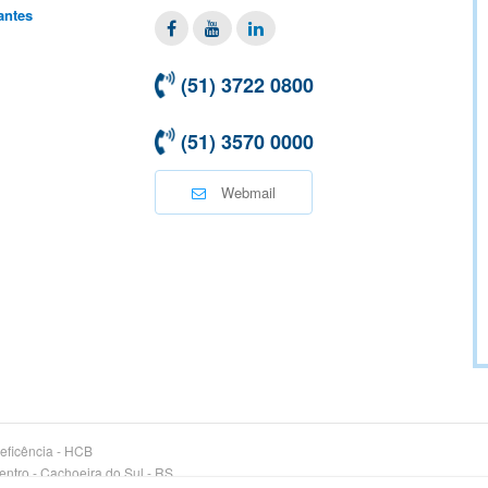
antes
Facebook
Twitter
Linkedin
(51) 3722 0800
(51) 3570 0000
Webmail
eficência - HCB
entro - Cachoeira do Sul - RS