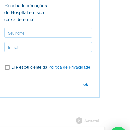
Receba Informações
do Hospital em sua
caixa de e-mail
Seu
nome
Seu
nome
Li e estou ciente da
Política de Privacidade
.
ok
logo
Axysweb