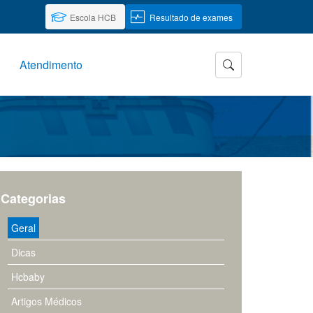
Escola HCB
Resultado de exames
Atendimento
Categorias
Geral
Dicas
Hcbaby
Artigos Médicos