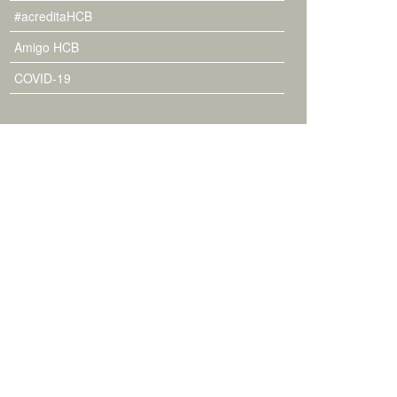
#acreditaHCB
Amigo HCB
COVID-19