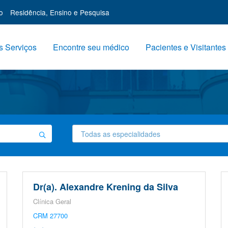
o
Residência, Ensino e Pesquisa
 Serviços
Encontre seu médico
Pacientes e Visitantes
Filtre
por
especialidade
Dr(a). Alexandre Krening da Silva
Clínica Geral
CRM 27700