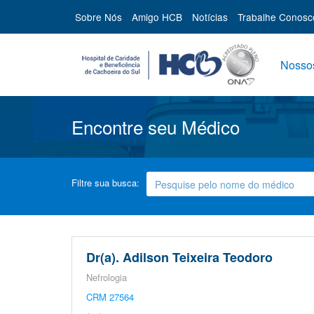
Sobre Nós
Amigo HCB
Notícias
Trabalhe Conosc
Nossos
Encontre seu Médico
Filtre sua busca:
Dr(a). Adilson Teixeira Teodoro
Nefrologia
CRM 27564