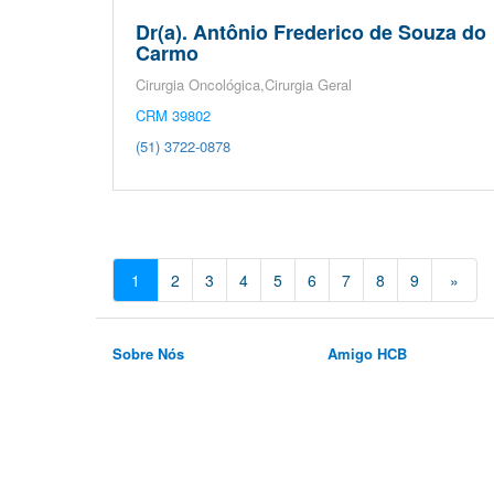
Dr(a). Antônio Frederico de Souza do
Carmo
Cirurgia Oncológica,Cirurgia Geral
CRM 39802
(51) 3722-0878
1
2
3
4
5
6
7
8
9
»
Sobre Nós
Amigo HCB