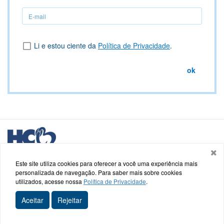
Seu
nome
Li e estou ciente da
Política de Privacidade
.
ok
Logo
HCB
Hospital de Caridade e Beneficência - HCB
Saldanha Marinho, nº 48, Centro - Cachoeira do Sul - RS
Este site utiliza cookies para oferecer a você uma experiência mais
personalizada de navegação. Para saber mais sobre cookies
utilizados, acesse nossa
Política de Privacidade
.
Termos de uso e Política de Privacidade
logo
Aceitar
Rejeitar
Axysweb
Entre em Contato