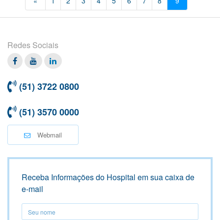
«
1
2
3
4
5
6
7
8
9
Redes Sociais
Facebook
Twitter
Linkedin
(51) 3722 0800
(51) 3570 0000
Webmail
Receba Informações do Hospital em sua caixa de
e-mail
Seu
nome