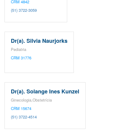
CRM 4842
(51) 3722-3059
O
que
Dr(a). Silvia Naurjorks
você
procura?
Pediatria
CRM 31776
Dr(a). Solange Ines Kunzel
Ginecologia,Obstetrícia
CRM 15674
(51) 3722-4514