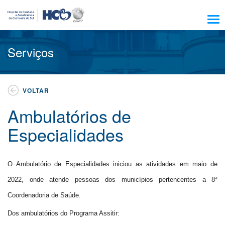
Sobre Nós
Serviços
Amigo HCB
Notícias
VOLTAR
Trabalhe Conosco
Ambulatórios de
Residência, Ensino e Pesquisa
Especialidades
Nossos Serviços
Encontre seu médico
O Ambulatório de Especialidades iniciou as atividades em maio de
Pacientes e Visitantes
2022, onde atende pessoas dos municípios pertencentes a 8ª
Atendimento
Coordenadoria de Saúde.
Escola HCB
Dos ambulatórios do Programa Assitir:
Resultado de exames